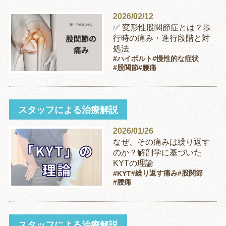
2026/02/12
✅ 変形性股関節症とは？歩
行時の痛み・進行段階と対
処法
#ハイボルト
#慢性的な症状
#股関節
#腰痛
スタッフによる治療解説
2026/01/26
なぜ、その痛みは繰り返す
のか？解剖学に基づいた
KYTの理論
#繰り返す痛み
#股関節
#KYT
#腰痛
スタッフによる治療解説