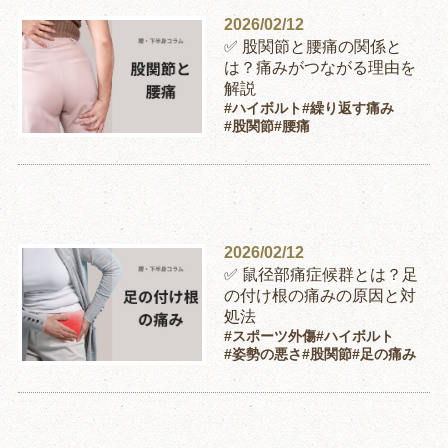
2026/02/12
✅ 股関節と腰痛の関係と
は？痛みがつながる理由を
解説
#ハイボルト
#繰り返す痛み
#股関節
#腰痛
2026/02/12
✅ 鼠径部痛症候群とは？足
の付け根の痛みの原因と対
処法
#スポーツ外傷
#ハイボルト
#姿勢の悪さ
#股関節
#足の痛み