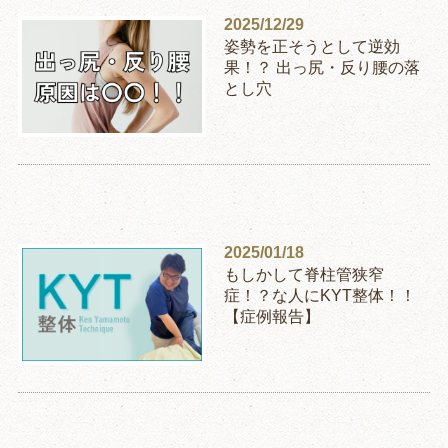
2025/12/29
姿勢を正そうとして逆効
果！？ 出っ尻・反り腰の落
とし穴
2025/01/18
もしかして脊柱管狭窄
症！？な人にKYT整体！！
【症例報告】