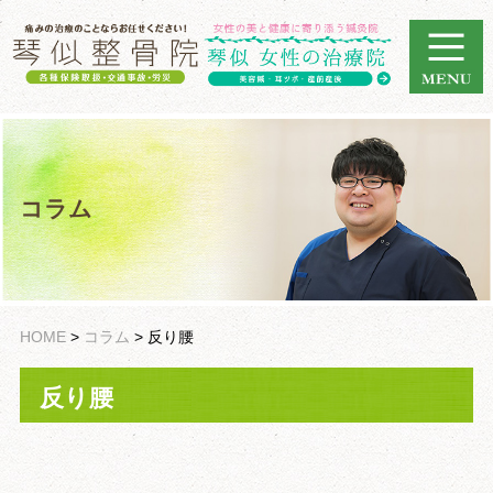
コラム
HOME
>
コラム
>
反り腰
反り腰