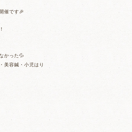
開催です🎉
！
なかった💦
・美容鍼・小児はり