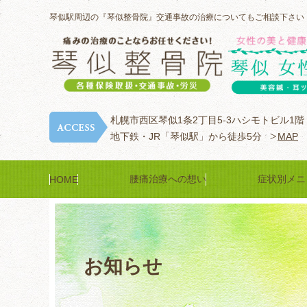
琴似駅周辺の『琴似整骨院』交通事故の治療についてもご相談下さい
札幌市西区琴似1条2丁目5-3ハシモトビル1階
地下鉄・JR「琴似駅」から徒歩5分
MAP
腰痛治療への想い
症状別メニ
HOME
お知らせ