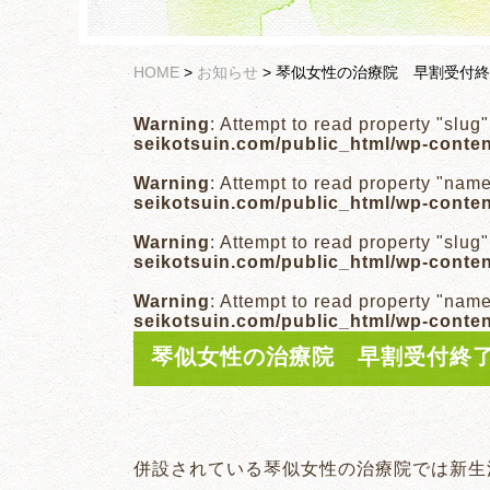
HOME
>
お知らせ
>
琴似女性の治療院 早割受付終
Warning
: Attempt to read property "slug
seikotsuin.com/public_html/wp-conte
Warning
: Attempt to read property "nam
seikotsuin.com/public_html/wp-conte
Warning
: Attempt to read property "slug
seikotsuin.com/public_html/wp-conte
Warning
: Attempt to read property "nam
seikotsuin.com/public_html/wp-conte
琴似女性の治療院 早割受付終
併設されている琴似女性の治療院では新生