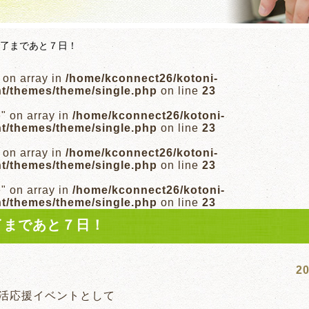
了まであと７日！
" on array in
/home/kconnect26/kotoni-
nt/themes/theme/single.php
on line
23
e" on array in
/home/kconnect26/kotoni-
nt/themes/theme/single.php
on line
23
" on array in
/home/kconnect26/kotoni-
nt/themes/theme/single.php
on line
23
e" on array in
/home/kconnect26/kotoni-
nt/themes/theme/single.php
on line
23
了まであと７日！
20
活応援イベントとして