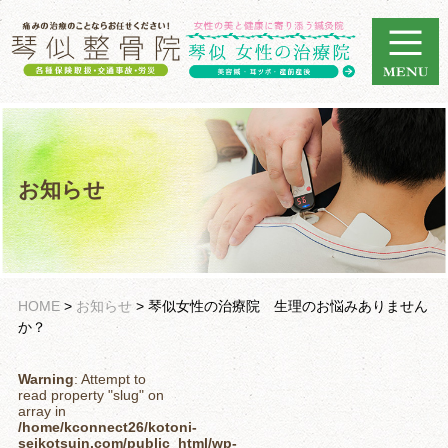
お知らせ
HOME
>
お知らせ
>
琴似女性の治療院 生理のお悩みありません
か？
Warning
: Attempt to
read property "slug" on
array in
/home/kconnect26/kotoni-
seikotsuin.com/public_html/wp-