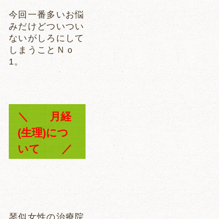
今回一番多いお悩
みだけどついつい
ないがしろにして
しまうことＮｏ
1。
＼ 月経
(生理)につ
いて ／
琴似女性の治療院