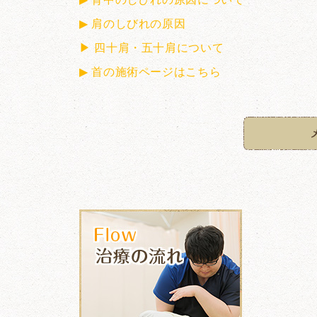
▶ 肩のしびれの原因
▶ 四十肩・五十肩について
▶ 首の施術ページはこちら