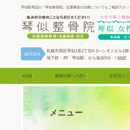
琴似駅周辺の『琴似整骨院』交通事故の治療についてもご相談下さい
札幌市西区琴似1条2丁目5-3ハシモトビル1階
地下鉄・JR「琴似駅」から徒歩5分
MAP
腰痛治療への想い
症状別メニ
HOME
メニュー