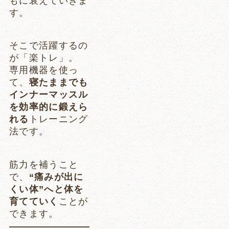
もに衰えていきま
す。
そこで活躍するの
が「楽トレ」。
専用機器を使っ
て、
寝たままでも
インナーマッスル
を効率的に鍛えら
れる
トレーニング
法です。
筋力を補うこと
で、
“痛みが出に
くい体”へと体を
育てていく
ことが
できます。