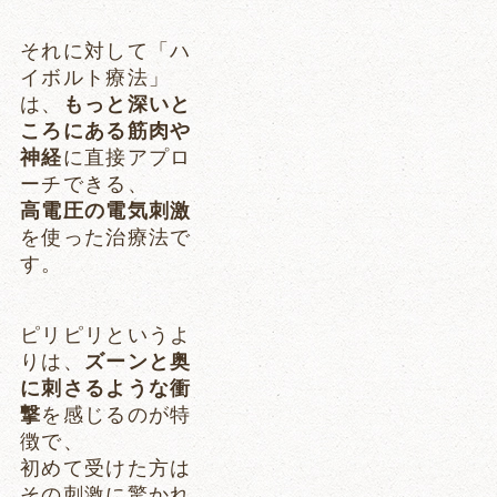
それに対して「ハ
イボルト療法」
は、
もっと深いと
ころにある筋肉や
神経
に直接アプロ
ーチできる、
高電圧の電気刺激
を使った治療法で
す。
ピリピリというよ
りは、
ズーンと奥
に刺さるような衝
撃
を感じるのが特
徴で、
初めて受けた方は
その刺激に驚かれ