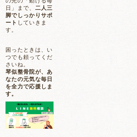
の先の「動ける毎
日」まで、
二人三
脚でしっかりサポ
ート
していきま
す。
困ったときは、い
つでも頼ってくだ
さいね。
琴似整骨院が、あ
なたの元気な毎日
を全力で応援しま
す。