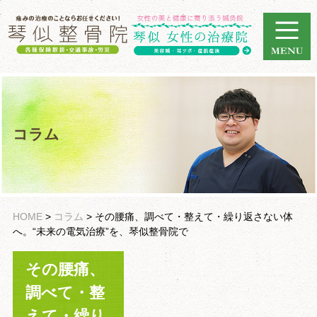
コラム
HOME
>
コラム
>
その腰痛、調べて・整えて・繰り返さない体
へ。“未来の電気治療”を、琴似整骨院で
その腰痛、
調べて・整
えて・繰り