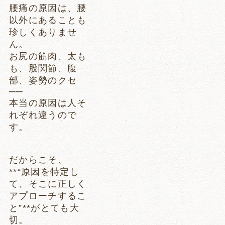
腰痛の原因は、腰
以外にあることも
珍しくありませ
ん。
お尻の筋肉、太も
も、股関節、腹
部、姿勢のクセ
──
本当の原因は人そ
れぞれ違うので
す。
だからこそ、
**“原因を特定し
て、そこに正しく
アプローチするこ
と”**がとても大
切。