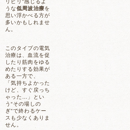
リピリ”感じるよ
うな
低周波治療
を
思い浮かべる方が
多いかもしれませ
ん。
このタイプの電気
治療は、血流を促
したり筋肉をゆる
めたりする効果が
ある一方で、
「気持ちよかった
けど、すぐ戻っち
ゃった…」とい
う“その場しの
ぎ”で終わるケー
スも少なくありま
せん。