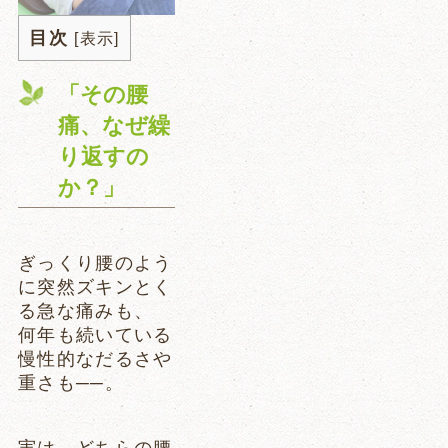
目次
[
表示
]
「その腰
痛、なぜ繰
り返すの
か？」
ぎっくり腰のよう
に突然ズキンとく
る急な痛みも、
何年も続いている
慢性的なだるさや
重さも──。
実は、どちらの腰