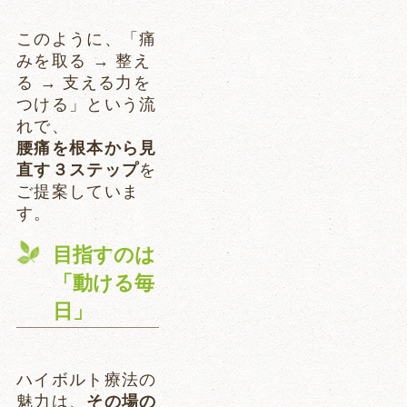
このように、「痛
みを取る → 整え
る → 支える力を
つける」という流
れで、
腰痛を根本から見
直す３ステップ
を
ご提案していま
す。
目指すのは
「動ける毎
日」
ハイボルト療法の
魅力は、
その場の