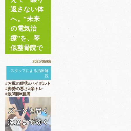
返さない体
へ。“未来
の電気治
療”を、琴
似整骨院で
2025/06/06
スタッフによる治療解
説
#お尻の症状
#ハイボルト
#姿勢の悪さ
#楽トレ
#股関節
#腰痛