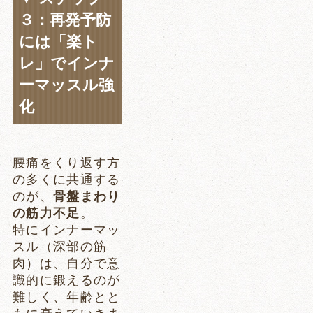
３：再発予防
には「楽ト
レ」でインナ
ーマッスル強
化
腰痛をくり返す方
の多くに共通する
のが、
骨盤まわり
の筋力不足
。
特にインナーマッ
スル（深部の筋
肉）は、自分で意
識的に鍛えるのが
難しく、年齢とと