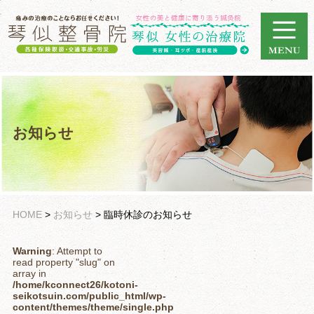
お知らせ
HOME
>
お知らせ
>
臨時休診のお知らせ
Warning
: Attempt to
read property "slug" on
array in
/home/kconnect26/kotoni-
seikotsuin.com/public_html/wp-
content/themes/theme/single.php