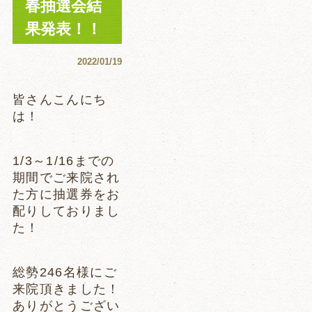
春抽選会結
果発表！！
2022/01/19
皆さんこんにち
は！
1/3～1/16までの
期間でご来院され
た方に抽選券をお
配りしておりまし
た！
総勢246名様にご
来院頂きました！
ありがとうござい