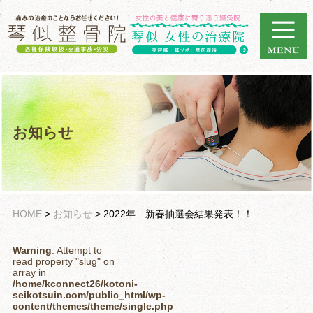
お知らせ
HOME
>
お知らせ
>
2022年 新春抽選会結果発表！！
Warning
: Attempt to
read property "slug" on
array in
/home/kconnect26/kotoni-
seikotsuin.com/public_html/wp-
content/themes/theme/single.php