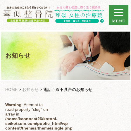
お知らせ
HOME
>
お知らせ
>
電話回線不具合のお知らせ
Warning
: Attempt to
read property "slug" on
array in
/home/kconnect26/kotoni-
seikotsuin.com/public_html/wp-
content/themes/theme/single.php