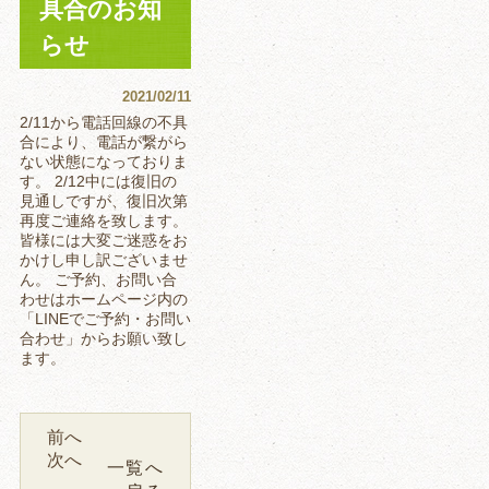
具合のお知
らせ
2021/02/11
2/11から電話回線の不具
合により、電話が繋がら
ない状態になっておりま
す。 2/12中には復旧の
見通しですが、復旧次第
再度ご連絡を致します。
皆様には大変ご迷惑をお
かけし申し訳ございませ
ん。 ご予約、お問い合
わせはホームページ内の
「LINEでご予約・お問い
合わせ」からお願い致し
ます。
前へ
次へ
一覧へ