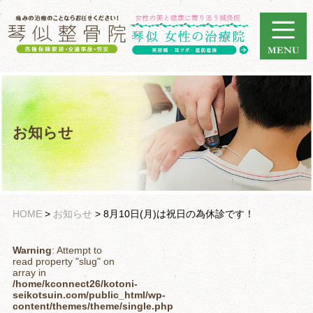
お知らせ
HOME
>
お知らせ
>
8月10日(月)は祝日の為休診です！
Warning
: Attempt to
read property "slug" on
array in
/home/kconnect26/kotoni-
seikotsuin.com/public_html/wp-
content/themes/theme/single.php