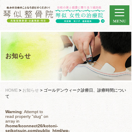
お知らせ
HOME
>
お知らせ
>
ゴールデンウィーク診療日、診療時間につい
て
Warning
: Attempt to
read property "slug" on
array in
/home/kconnect26/kotoni-
seikotsuin.com/public_html/wp-