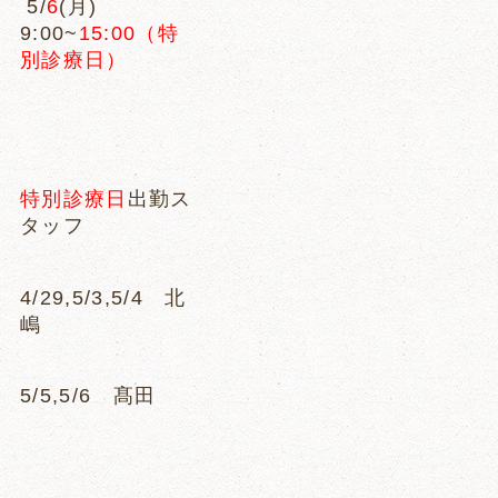
5/
6
(月)
9:00~
15:00（特
別診療日）
特別診療日
出勤ス
タッフ
4/29,5/3,5/4 北
嶋
5/5,5/6 髙田