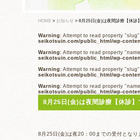
HOME
>
お知らせ
>
8月25日(金)は夜間診療【休診
Warning
: Attempt to read property "slug
seikotsuin.com/public_html/wp-conte
Warning
: Attempt to read property "nam
seikotsuin.com/public_html/wp-conte
Warning
: Attempt to read property "slug
seikotsuin.com/public_html/wp-conte
Warning
: Attempt to read property "nam
seikotsuin.com/public_html/wp-conte
8月25日(金)は夜間診療【休診
8月25日(金)は夜20：00までの受付とな