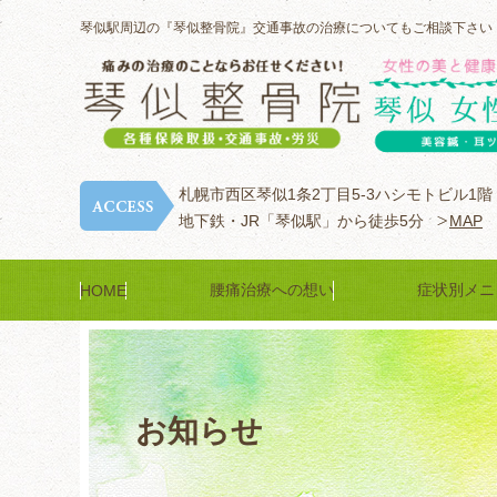
琴似駅周辺の『琴似整骨院』交通事故の治療についてもご相談下さい
札幌市西区琴似1条2丁目5-3ハシモトビル1階
地下鉄・JR「琴似駅」から徒歩5分
MAP
腰痛治療への想い
症状別メニ
HOME
お知らせ