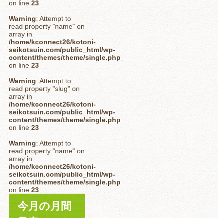
on line
23
Warning
: Attempt to
read property "name" on
array in
/home/kconnect26/kotoni-
seikotsuin.com/public_html/wp-
content/themes/theme/single.php
on line
23
Warning
: Attempt to
read property "slug" on
array in
/home/kconnect26/kotoni-
seikotsuin.com/public_html/wp-
content/themes/theme/single.php
on line
23
Warning
: Attempt to
read property "name" on
array in
/home/kconnect26/kotoni-
seikotsuin.com/public_html/wp-
content/themes/theme/single.php
on line
23
今月の月間