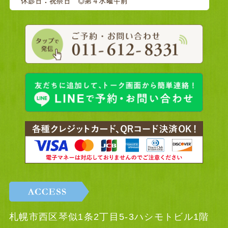
札幌市西区琴似1条2丁目5-3ハシモトビル1階