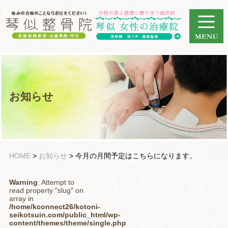
お知らせ
HOME
>
お知らせ
>
今月の月間予定はこちらになります。
Warning
: Attempt to
read property "slug" on
array in
/home/kconnect26/kotoni-
seikotsuin.com/public_html/wp-
content/themes/theme/single.php