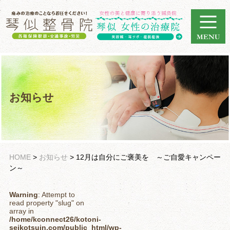
お知らせ
HOME
>
お知らせ
>
12月は自分にご褒美を ～ご自愛キャンペー
ン～
Warning
: Attempt to
read property "slug" on
array in
/home/kconnect26/kotoni-
seikotsuin.com/public_html/wp-