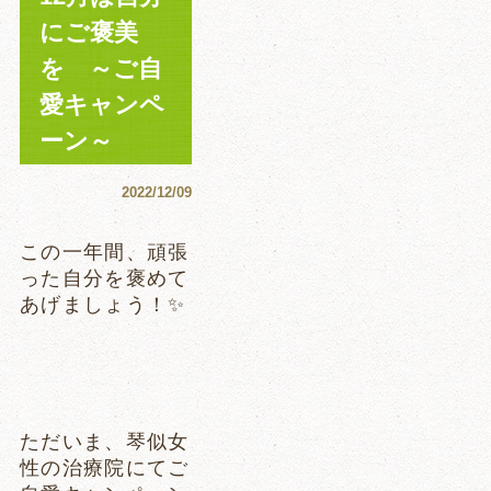
にご褒美
を ～ご自
愛キャンペ
ーン～
2022/12/09
この一年間、頑張
った自分を褒めて
あげましょう！✨
ただいま、琴似女
性の治療院にてご