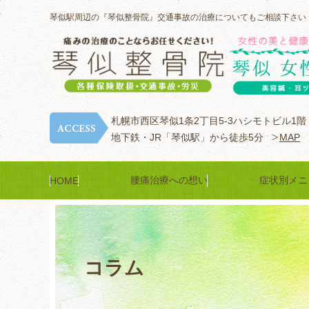
琴似駅周辺の『琴似整骨院』交通事故の治療についてもご相談下さい
札幌市西区琴似1条2丁目5-3ハシモトビル1階
地下鉄・JR「琴似駅」から徒歩5分
MAP
腰痛治療への想い
症状別メニ
HOME
コラム