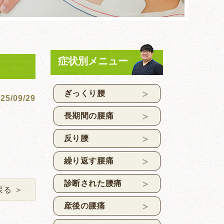
症状別メニュー
ぎっくり腰
25/09/29
長期間の腰痛
反り腰
繰り返す腰痛
診断された腰痛
戻る ＞
産後の腰痛