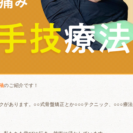
法
のご紹介です！
があります。○○式骨盤矯正とか○○○テクニック、○○○療