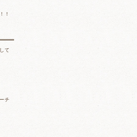
！！
して
ーチ