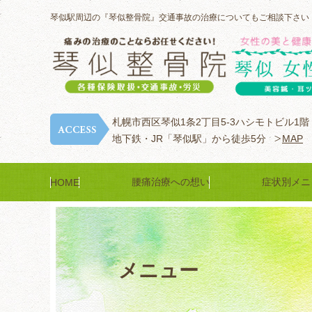
琴似駅周辺の『琴似整骨院』交通事故の治療についてもご相談下さい
札幌市西区琴似1条2丁目5-3ハシモトビル1階
地下鉄・JR「琴似駅」から徒歩5分
MAP
腰痛治療への想い
症状別メニ
HOME
メニュー