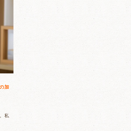
の加
。私