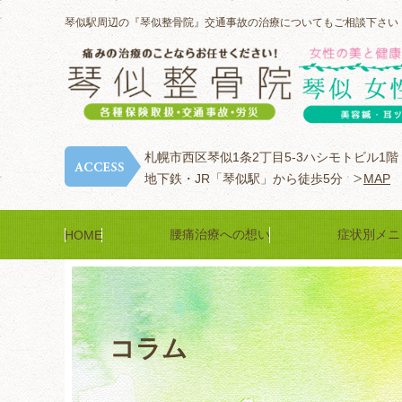
琴似駅周辺の『琴似整骨院』交通事故の治療についてもご相談下さい
札幌市西区琴似1条2丁目5-3ハシモトビル1階
地下鉄・JR「琴似駅」から徒歩5分
MAP
腰痛治療への想い
症状別メニ
HOME
コラム