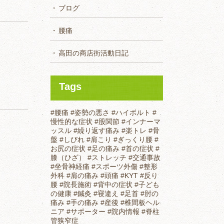
ブログ
腰痛
高田の商店街活動日記
Tags
#腰痛
#姿勢の悪さ
#ハイボルト
#
慢性的な症状
#股関節
#インナーマ
ッスル
#繰り返す痛み
#楽トレ
#骨
盤
#しびれ
#肩こり
#ぎっくり腰
#
お尻の症状
#足の痛み
#首の症状
#
膝（ひざ）
#ストレッチ
#交通事故
#坐骨神経痛
#スポーツ外傷
#整形
外科
#肩の痛み
#頭痛
#KYT
#反り
腰
#院長施術
#背中の症状
#子ども
の健康
#鍼灸
#寝違え
#足首
#肘の
痛み
#手の痛み
#産後
#椎間板ヘル
ニア
#サポーター
#院内情報
#脊柱
管狭窄症