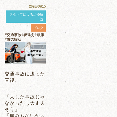
2026/06/15
スタッフによる治療解
説
ブログ
#交通事故
#寝違え
#頭痛
#首の症状
交通事故に遭った
直後、
「大した事故じゃ
なかったし大丈夫
そう」
「痛みもないから